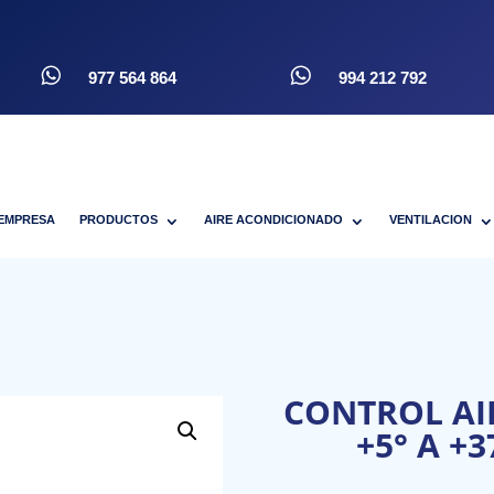
977 564 864
994 212 792
EMPRESA
PRODUCTOS
AIRE ACONDICIONADO
VENTILACION
CONTROL AI
+5° A +